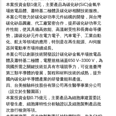
本案投資金額1億元，主要產品為碳化矽(SiC)金氧半
場效電晶體、蕭特基二極體及碳化矽相關技術服務。
本案公司致力於碳化矽功率元件結構的開發，與台灣
碳化矽晶圓廠、代工廠緊密合作，提昇碳化矽功率元
件性能，使其具備高效能、高溫耐受性和長壽命等優
勢，讓碳化矽元件在電力電子、汽車電子、工業自動
化、航太等領域的應用，特別是在再生能源、AI伺服
器與電動車市場持續成長。
本案公司以創新技術開發設計碳化矽金氧半場效電晶
體及蕭特基二極體，電壓規格涵蓋650 V–3300 V，為
我國所需之關鍵技術並具有市場競爭力，可促進臺灣
第三類半導體的發展，製程和材料技術的成熟，提升
國內碳化矽半導體產業的研發量能和產值。
四、台美檢驗科技股份有限公司再生醫學事業分公司
（設立於生醫園區）
本案投資金額0.75億元，主要產品為細胞庫建置委託
研發生產、細胞庫特性分析驗證以及細胞製劑產品批
次放行檢測等項。