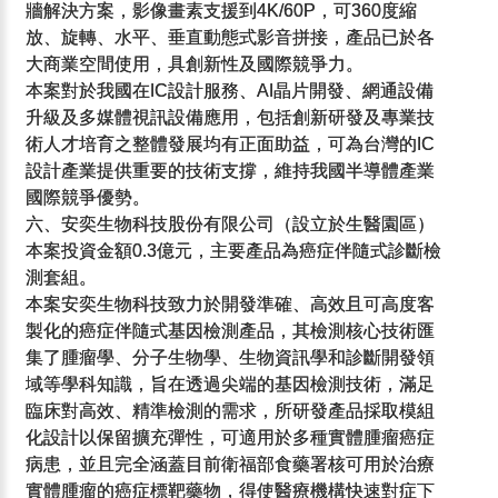
牆解決方案，影像畫素支援到4K/60P，可360度縮
放、旋轉、水平、垂直動態式影音拼接，產品已於各
大商業空間使用，具創新性及國際競爭力。
本案對於我國在IC設計服務、AI晶片開發、網通設備
升級及多媒體視訊設備應用，包括創新研發及專業技
術人才培育之整體發展均有正面助益，可為台灣的IC
設計產業提供重要的技術支撐，維持我國半導體產業
國際競爭優勢。
六、安奕生物科技股份有限公司（設立於生醫園區）
本案投資金額0.3億元，主要產品為癌症伴隨式診斷檢
測套組。
本案安奕生物科技致力於開發準確、高效且可高度客
製化的癌症伴隨式基因檢測產品，其檢測核心技術匯
集了腫瘤學、分子生物學、生物資訊學和診斷開發領
域等學科知識，旨在透過尖端的基因檢測技術，滿足
臨床對高效、精準檢測的需求，所研發產品採取模組
化設計以保留擴充彈性，可適用於多種實體腫瘤癌症
病患，並且完全涵蓋目前衛福部食藥署核可用於治療
實體腫瘤的癌症標靶藥物，得使醫療機構快速對症下