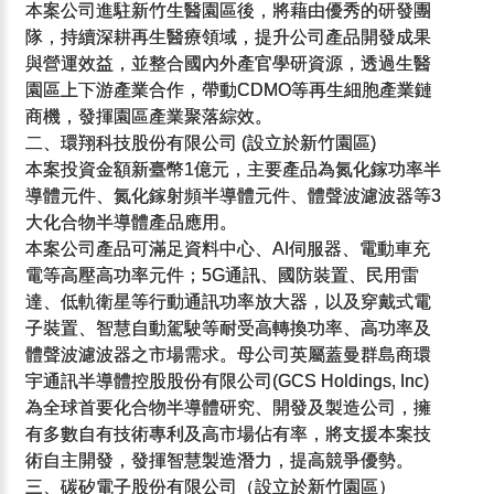
本案公司進駐新竹生醫園區後，將藉由優秀的研發團
隊，持續深耕再生醫療領域，提升公司產品開發成果
與營運效益，並整合國內外產官學研資源，透過生醫
園區上下游產業合作，帶動CDMO等再生細胞產業鏈
商機，發揮園區產業聚落綜效。
二、環翔科技股份有限公司 (設立於新竹園區)
本案投資金額新臺幣1億元，主要產品為氮化鎵功率半
導體元件、氮化鎵射頻半導體元件、體聲波濾波器等3
大化合物半導體產品應用。
本案公司產品可滿足資料中心、AI伺服器、電動車充
電等高壓高功率元件；5G通訊、國防裝置、民用雷
達、低軌衛星等行動通訊功率放大器，以及穿戴式電
子裝置、智慧自動駕駛等耐受高轉換功率、高功率及
體聲波濾波器之市場需求。母公司英屬蓋曼群島商環
宇通訊半導體控股股份有限公司(GCS Holdings, Inc)
為全球首要化合物半導體研究、開發及製造公司，擁
有多數自有技術專利及高市場佔有率，將支援本案技
術自主開發，發揮智慧製造潛力，提高競爭優勢。
三、碳矽電子股份有限公司（設立於新竹園區）