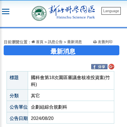
跳
到
Language
主
要
:::
內
容
目前瀏覽位置：
首頁
>
訊息公告
>
最新消息
友善列印
最新消息
標題
國科會第18次園區審議會核准投資案(竹
科)
分類
其它
公告單位
企劃組綜合規劃科
公告日期
2024/08/20