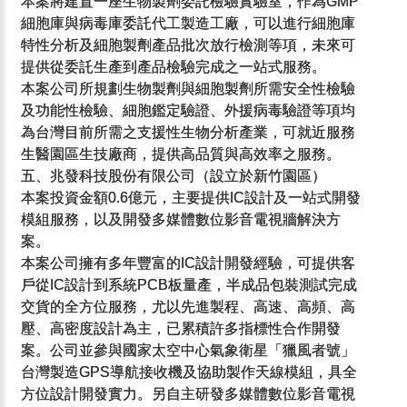
本案將建置一座生物製劑委託檢驗實驗室，作為GMP
細胞庫與病毒庫委託代工製造工廠，可以進行細胞庫
特性分析及細胞製劑產品批次放行檢測等項，未來可
提供從委託生產到產品檢驗完成之一站式服務。
本案公司所規劃生物製劑與細胞製劑所需安全性檢驗
及功能性檢驗、細胞鑑定驗證、外援病毒驗證等項均
為台灣目前所需之支援性生物分析產業，可就近服務
生醫園區生技廠商，提供高品質與高效率之服務。
五、兆發科技股份有限公司（設立於新竹園區）
本案投資金額0.6億元，主要提供IC設計及一站式開發
模組服務，以及開發多媒體數位影音電視牆解決方
案。
本案公司擁有多年豐富的IC設計開發經驗，可提供客
戶從IC設計到系統PCB板量產，半成品包裝測試完成
交貨的全方位服務，尤以先進製程、高速、高頻、高
壓、高密度設計為主，已累積許多指標性合作開發
案。公司並參與國家太空中心氣象衛星「獵風者號」
台灣製造GPS導航接收機及協助製作天線模組，具全
方位設計開發實力。另自主研發多媒體數位影音電視