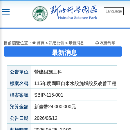
跳
到
Language
主
要
:::
內
容
目前瀏覽位置：
首頁
>
訊息公告
>
最新消息
友善列印
最新消息
公告單位
營建組施工科
標案名稱
115年度園區自來水設施增設及改善工程
標案案號
SBIP-115-001
預算金額
新臺幣24,000,000元
公告日期
2026/05/12
截標時間
2026.05.26 17:00