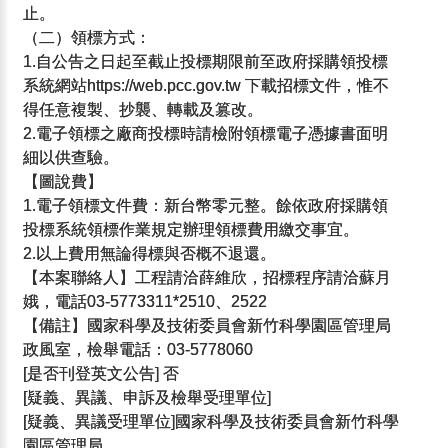
止。
（二）領標方式：
1.自公告之日起至截止投標期限前至政府採購領投標
系統網站https://web.pcc.gov.tw 下載招標文件，惟不
得任意複製、抄襲、轉載及篡改。
2.電子領標之廠商投標時請檢附領標電子憑據書面明
細以供查驗。
【圖說費】
1.電子領標文件費：新台幣零元整。餘依政府採購領
投標系統領標作業規定辦理領標費用繳交事宜。
2.以上費用無論得標與否概不退還。
【本案聯絡人】工程請洽薛維欣，招標程序請洽蘇月
娥，電話03-5773311*2510、2522
【備註】國家科學及技術委員會新竹科學園區管理局
政風室，檢舉電話：03-5778060
[是否刊登英文公告] 否
[疑義、異議、申訴及檢舉受理單位]
[疑義、異議受理單位]國家科學及技術委員會新竹科學
園區管理局