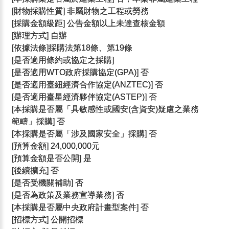
[財物採購性質] 非屬財物之工程或勞務
[採購金額級距] 公告金額以上未達查核金額
[辦理方式] 自辦
[依據法條]採購法第18條、第19條
[是否適用條約或協定之採購]
[是否適用WTO政府採購協定(GPA)] 否
[是否適用臺紐經濟合作協定(ANZTEC)] 否
[是否適用臺星經濟夥伴協定(ASTEP)] 否
[本採購是否屬「具敏感性或國安(含資安)疑慮之業務
範疇」採購] 否
[本採購是否屬「涉及國家安全」採購] 否
[預算金額] 24,000,000元
[預算金額是否公開] 是
[後續擴充] 否
[是否受機關補助] 否
[是否為政策及業務宣導業務] 否
[本採購是否屬中央政府計畫型案件] 否
[招標方式] 公開招標