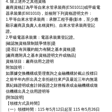
4. 除上述外之其他資格
廠商資格訂為甲等自來水管承裝商(E501011)或甲級電
器承裝業(E601010)，並檢附下列資格證明文件：
1.甲等自來水管承裝商：承辦工程手冊(影本，至少應
顯示廠商及負責人名稱資料)、自來水管承裝商登記
證。
2.甲級電器承裝業：電器承裝業登記證。
[確認無資格限制競爭情形]是
[是否訂有與履約能力有關之基本資格]是
[廠商應附具之基本資格證明文件或物品]
資格項目：廠商信用之證明
附加說明：
如票據交換機構或受理查詢之金融機構於截止投標日
之前半年內所出具之非拒絕往來戶及最近三年內無退
票紀錄證明或會計師簽證之財務報表或金融機構或徵
信機構出具之信用證明等
[附加說明]
【領標方式及時間】
（一）領標時間：115 年5月12日起至 115 年5月26日