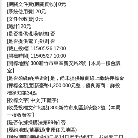
[機關文件費(機關實收)] 0元
[系統使用費] 20元
[文件代收費] 0元
[總計] 20元
[是否提供現場領標] 否
[是否提供電子投標] 否
[截止投標] 115/05/26 17:00
[開標時間] 115/05/27 10:00
[開標地點] 300新竹市東區新安路2號【本局一樓會議
室】
[是否須繳納押標金] 是，尚未提供廠商線上繳納押標金
[押標金額度]新臺幣1,200,000元整，優良廠商：詳投
標須知第34點
[投標文字] 中文(正體字)
[收受投標文件地點] 300新竹市東區新安路2號【本局
一樓收發室】
[是否依據採購法第99條] 否
[履約地點]苗栗縣(非原住民地區)
[履約期限]機關通知日起14日曆天內開工，並於開工日