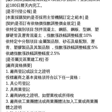
起180日曆天內完工。
[是否刊登公報] 是
[本案採購契約是否採用主管機關訂定之範本] 是
[契約是否訂有依物價指數調整價金規定] 是
依特定個別項目:預拌混凝土、鋼筋、鋼板、型鋼、塑
膠硬管及瀝青混凝土 ，指數漲跌幅調整幅度:10%
依特定中分類項目:金屬製品類、砂石及級配類、瀝
青、塑膠製品及其製品類 ，指數漲跌幅調整幅度:5%
依總指數漲跌幅調整幅度:2.5%
[是否屬災區重建工程] 否
[廠商資格摘要]
1. 廠商登記或設立之證明
投標廠商之基本資格須符合以下任一資格：
1. 具公司登記
2. 具商業登記
2. 廠商納稅之證明。如營業稅或所得稅
3. 廠商依工業團體法或商業團體法加入工業或商業團
體之證明