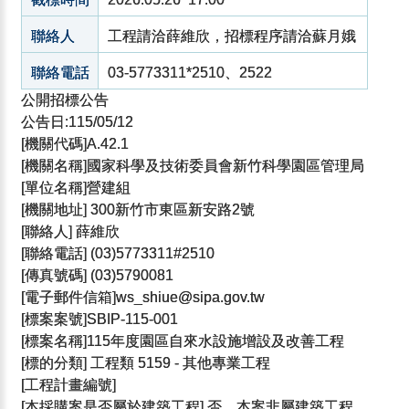
聯絡人
工程請洽薛維欣，招標程序請洽蘇月娥
聯絡電話
03-5773311*2510、2522
公開招標公告
公告日:115/05/12
[機關代碼]A.42.1
[機關名稱]國家科學及技術委員會新竹科學園區管理局
[單位名稱]營建組
[機關地址] 300新竹市東區新安路2號
[聯絡人] 薛維欣
[聯絡電話] (03)5773311#2510
[傳真號碼] (03)5790081
[電子郵件信箱]ws_shiue@sipa.gov.tw
[標案案號]SBIP-115-001
[標案名稱]115年度園區自來水設施增設及改善工程
[標的分類] 工程類 5159 - 其他專業工程
[工程計畫編號]
[本採購案是否屬於建築工程] 否，本案非屬建築工程