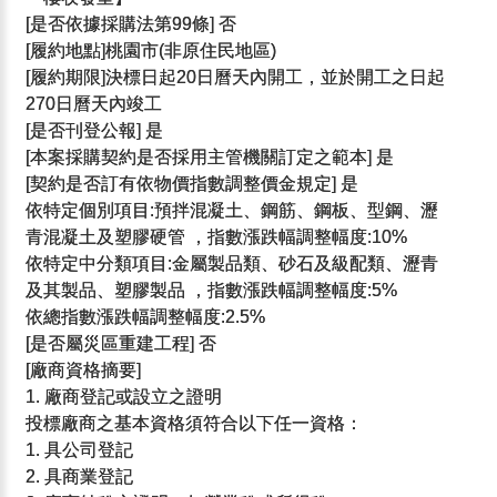
[是否依據採購法第99條] 否
[履約地點]桃園市(非原住民地區)
[履約期限]決標日起20日曆天內開工，並於開工之日起
270日曆天內竣工
[是否刊登公報] 是
[本案採購契約是否採用主管機關訂定之範本] 是
[契約是否訂有依物價指數調整價金規定] 是
依特定個別項目:預拌混凝土、鋼筋、鋼板、型鋼、瀝
青混凝土及塑膠硬管 ，指數漲跌幅調整幅度:10%
依特定中分類項目:金屬製品類、砂石及級配類、瀝青
及其製品、塑膠製品 ，指數漲跌幅調整幅度:5%
依總指數漲跌幅調整幅度:2.5%
[是否屬災區重建工程] 否
[廠商資格摘要]
1. 廠商登記或設立之證明
投標廠商之基本資格須符合以下任一資格：
1. 具公司登記
2. 具商業登記