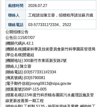
截標時間
2026.07.27
聯絡人
工程請洽陳立蓉，招標程序請洽蘇月娥
聯絡電話
03-5773311*2334、2522
公開招標公告
公告日:115/07/07
[機關代碼]A.42.1
[機關名稱]國家科學及技術委員會新竹科學園區管理局
[單位名稱]營建組
[機關地址] 300新竹市東區新安路2號
[聯絡人] 陳立蓉
[聯絡電話] (03)5773311#2334
[傳真號碼] (03)5790081
[電子郵件信箱]zrong0913@sipa.gov.tw
[標案案號]SBIP-115-005
[標案名稱]115年度竹科所轄各園區污水處理設施及管
線更新改善第一期工程
[標的分類] 工程類 5135 - 地區性管線及電纜; 輔助性工