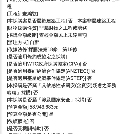
程
[工程計畫編號]
[本採購案是否屬於建築工程] 否，本案非屬建築工程
[財物採購性質] 非屬財物之工程或勞務
[採購金額級距] 查核金額以上未達巨額
[辦理方式] 自辦
[依據法條]採購法第18條、第19條
[是否適用條約或協定之採購]
[是否適用WTO政府採購協定(GPA)] 否
[是否適用臺紐經濟合作協定(ANZTEC)] 否
[是否適用臺星經濟夥伴協定(ASTEP)] 否
[本採購是否屬「具敏感性或國安(含資安)疑慮之業務
範疇」採購] 否
[本採購是否屬「涉及國家安全」採購] 否
[預算金額] 58,943,683元
[預算金額是否公開] 是
[後續擴充] 否
[是否受機關補助] 否