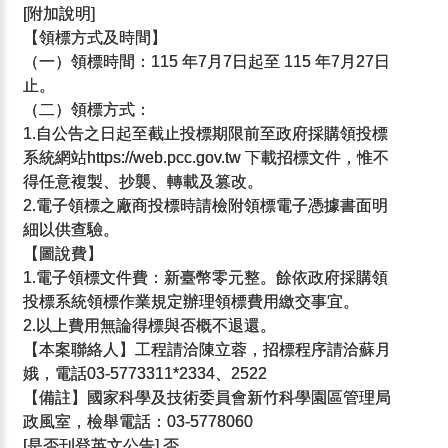
[附加說明]
【領標方式及時間】
（一）領標時間：115 年7月7日起至 115 年7月27日
止。
（二）領標方式：
1.自公告之日起至截止投標期限前至政府採購領投標
系統網站https://web.pcc.gov.tw 下載招標文件，惟不
得任意複製、抄襲、轉載及篡改。
2.電子領標之廠商投標時請檢附領標電子憑據書面明
細以供查驗。
【圖說費】
1.電子領標文件費：新臺幣零元整。餘依政府採購領
投標系統領標作業規定辦理領標費用繳交事宜。
2.以上費用無論得標與否概不退還。
【本案聯絡人】工程請洽陳立蓉，招標程序請洽蘇月
娥，電話03-5773311*2334、2522
【備註】國家科學及技術委員會新竹科學園區管理局
政風室，檢舉電話：03-5778060
[是否刊登英文公告] 否