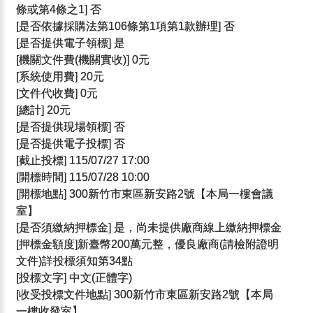
條或第4條之1] 否
[是否依據採購法第106條第1項第1款辦理] 否
[是否提供電子領標] 是
[機關文件費(機關實收)] 0元
[系統使用費] 20元
[文件代收費] 0元
[總計] 20元
[是否提供現場領標] 否
[是否提供電子投標] 否
[截止投標] 115/07/27 17:00
[開標時間] 115/07/28 10:00
[開標地點] 300新竹市東區新安路2號【本局一樓會議
室】
[是否須繳納押標金] 是，尚未提供廠商線上繳納押標金
[押標金額度]新臺幣200萬元整，優良廠商(請檢附證明
文件)詳投標須知第34點
[投標文字] 中文(正體字)
[收受投標文件地點] 300新竹市東區新安路2號【本局
一樓收發室】