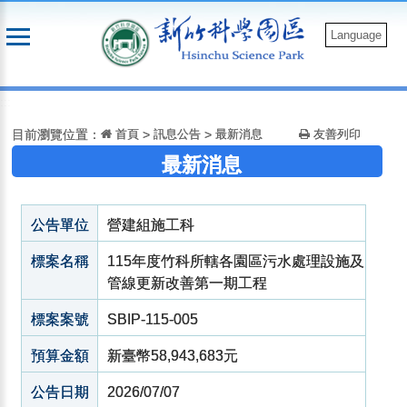
跳
到
Language
主
要
:::
內
容
目前瀏覽位置：
首頁
>
訊息公告
>
最新消息
友善列印
最新消息
公告單位
營建組施工科
標案名稱
115年度竹科所轄各園區污水處理設施及
管線更新改善第一期工程
標案案號
SBIP-115-005
預算金額
新臺幣58,943,683元
公告日期
2026/07/07