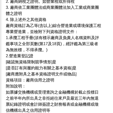
2. 廠商納稅之證明。如營業稅或所得稅
3. 廠商依工業團體法或商業團體法加入工業或商業團
體之證明
4. 除上述外之其他資格
廠商資格訂為乙等(含以上)綜合營造業或環境保護工程
專業營造業，並檢附下列資格證明文件：
1.承攬工程手冊(須有標示廠商及負責人名稱資料及評
鑑事項之全部頁數(第17及18頁)，經評鑑為第三級者
為無效標，不得承攬。)
2.營造業登記證
[確認無資格限制競爭情形]是
[是否訂有與履約能力有關之基本資格]是
[廠商應附具之基本資格證明文件或物品]
資格項目：廠商信用之證明
附加說明：
如票據交換機構或受理查詢之金融機構於截止投標日
之前半年內所出具之非拒絕往來戶及最近三年內無退
票紀錄證明或會計師簽證之財務報表或金融機構或徵
信機構出具之信用證明等