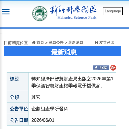
跳
到
Language
主
要
:::
內
容
目前瀏覽位置：
首頁
>
訊息公告
>
最新消息
友善列印
最新消息
標題
轉知經濟部智慧財產局出版之2026年第1
季保護智慧財產權季報電子檔供參。
分類
其它
公告單位
企劃組產學研發科
公告日期
2026/06/01