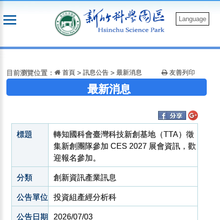
跳
到
Language
主
要
:::
內
容
目前瀏覽位置：
首頁
>
訊息公告
>
最新消息
友善列印
最新消息
標題
轉知國科會臺灣科技新創基地（TTA）徵
集新創團隊參加 CES 2027 展會資訊，歡
迎報名參加。
分類
創新資訊產業訊息
公告單位
投資組產經分析科
公告日期
2026/07/03