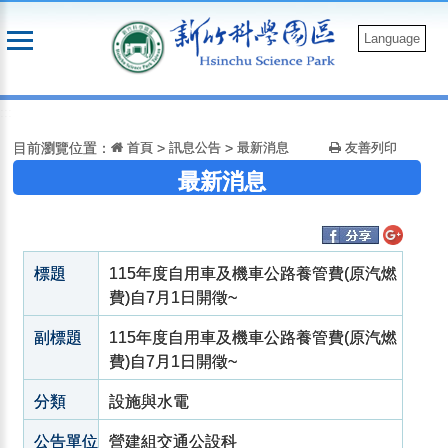
跳
到
Language
主
要
:::
內
容
目前瀏覽位置：
首頁
>
訊息公告
>
最新消息
友善列印
最新消息
標題
115年度自用車及機車公路養管費(原汽燃
費)自7月1日開徵~
副標題
115年度自用車及機車公路養管費(原汽燃
費)自7月1日開徵~
分類
設施與水電
公告單位
營建組交通公設科