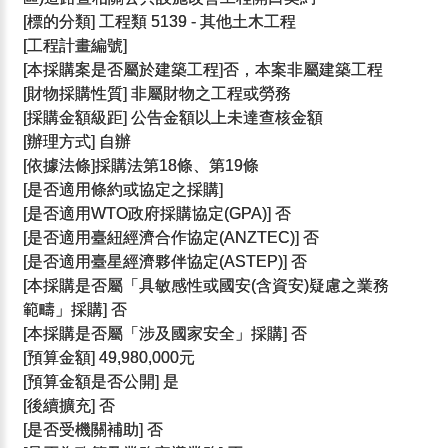
[標的分類] 工程類 5139 - 其他土木工程
[工程計畫編號]
[本採購案是否屬於建築工程]否，本案非屬建築工程
[財物採購性質] 非屬財物之工程或勞務
[採購金額級距] 公告金額以上未達查核金額
[辦理方式] 自辦
[依據法條]採購法第18條、第19條
[是否適用條約或協定之採購]
[是否適用WTO政府採購協定(GPA)] 否
[是否適用臺紐經濟合作協定(ANZTEC)] 否
[是否適用臺星經濟夥伴協定(ASTEP)] 否
[本採購是否屬「具敏感性或國安(含資安)疑慮之業務
範疇」採購] 否
[本採購是否屬「涉及國家安全」採購] 否
[預算金額] 49,980,000元
[預算金額是否公開] 是
[後續擴充] 否
[是否受機關補助] 否