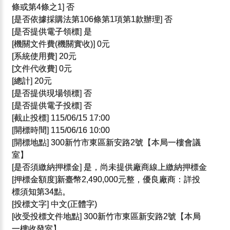
條或第4條之1] 否
[是否依據採購法第106條第1項第1款辦理] 否
[是否提供電子領標] 是
[機關文件費(機關實收)] 0元
[系統使用費] 20元
[文件代收費] 0元
[總計] 20元
[是否提供現場領標] 否
[是否提供電子投標] 否
[截止投標] 115/06/15 17:00
[開標時間] 115/06/16 10:00
[開標地點] 300新竹市東區新安路2號【本局一樓會議
室】
[是否須繳納押標金] 是，尚未提供廠商線上繳納押標金
[押標金額度]新臺幣2,490,000元整，優良廠商：詳投
標須知第34點。
[投標文字] 中文(正體字)
[收受投標文件地點] 300新竹市東區新安路2號【本局
一樓收發室】