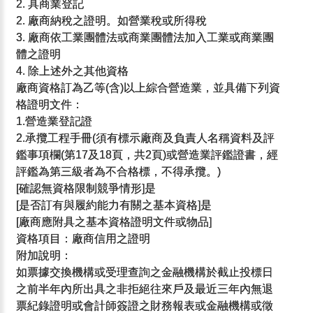
2. 具商業登記
2. 廠商納稅之證明。如營業稅或所得稅
3. 廠商依工業團體法或商業團體法加入工業或商業團
體之證明
4. 除上述外之其他資格
廠商資格訂為乙等(含)以上綜合營造業，並具備下列資
格證明文件：
1.營造業登記證
2.承攬工程手冊(須有標示廠商及負責人名稱資料及評
鑑事項欄(第17及18頁，共2頁)或營造業評鑑證書，經
評鑑為第三級者為不合格標，不得承攬。)
[確認無資格限制競爭情形]是
[是否訂有與履約能力有關之基本資格]是
[廠商應附具之基本資格證明文件或物品]
資格項目：廠商信用之證明
附加說明：
如票據交換機構或受理查詢之金融機構於截止投標日
之前半年內所出具之非拒絕往來戶及最近三年內無退
票紀錄證明或會計師簽證之財務報表或金融機構或徵