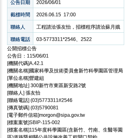
公告日期
2026/06/01
截標時間
2026.06.15 17:00
聯絡人
工程請洽張友怡，招標程序請洽蘇月娥
聯絡電話
03-5773311*2546、2522
公開招標公告
公告日：115/06/01
[機關代碼]A.42.1
[機關名稱]國家科學及技術委員會新竹科學園區管理局
[單位名稱]營建組
[機關地址] 300新竹市東區新安路2號
[聯絡人] 張友怡
[聯絡電話] (03)5773311#2546
[傳真號碼] (03)5790081
[電子郵件信箱]morgon@sipa.gov.tw
[標案案號]SBIP-115-002
[標案名稱]115年度科學園區(含新竹、竹南、生醫等園
區)道路暨相關公共設施改善工程開口契約