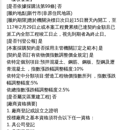
[是否依據採購法第99條] 否
[履約地點]新竹市(非原住民地區)
[履約期限]應於機關決標日次日起15日曆天內開工，至
117年2月29日止或本案工程費累積已達契約金額且已
派工內全部工程竣工日止，視先到期者為終止日。
[是否刊登公報] 是
[本案採購契約是否採用主管機關訂定之範本] 是
[契約是否訂有依物價指數調整價金規定] 是
依特定個別項目:預拌混凝土、鋼筋、鋼板、型鋼及瀝
青混凝土 ，指數漲跌幅調整幅度:10%
依特定中分類項目:營造工程物價指數所列 ，指數漲跌
幅調整幅度:5%
依總指數漲跌幅調整幅度:2.5%
[是否屬災區重建工程] 否
[廠商資格摘要]
1. 廠商登記或設立之證明
投標廠商之基本資格須符合以下任一資格：
1. 具公司登記