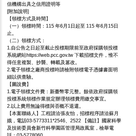
信機構出具之信用證明等
[附加說明]
【領標方式及時間】
（一）領標時間：115 年6月1日起至 115 年6月15日
止。
（二）領標方式：
1.自公告之日起至截止投標期限前至政府採購領投標
系統網站https://web.pcc.gov.tw 下載招標文件，惟不
得任意複製、抄襲、轉載及篡改。
2.電子領標之廠商投標時請檢附領標電子憑據書面明
細以供查驗。
【圖說費】
1.電子領標文件費：新臺幣零元整。餘依政府採購領
投標系統領標作業規定辦理領標費用繳交事宜。
2.以上費用無論得標與否概不退還。
【本案聯絡人】工程請洽張友怡，招標程序請洽蘇月
娥，電話03-5773311*2546、2522 【備註】國家科學
及技術委員會新竹科學園區管理局政風室，檢舉電
話：03-5778060