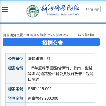
跳
到
Language
主
要
:::
內
容
目前瀏覽位置：
首頁
>
訊息公告
>
招標公告
友善列印
招標公告
公告單位
營建組施工科
標案名稱
115年度科學園區(含新竹、竹南、生醫
等園區)道路暨相關公共設施改善工程開
口契約
標案案號
SBIP-115-002
預算金額
新臺幣49,980,000