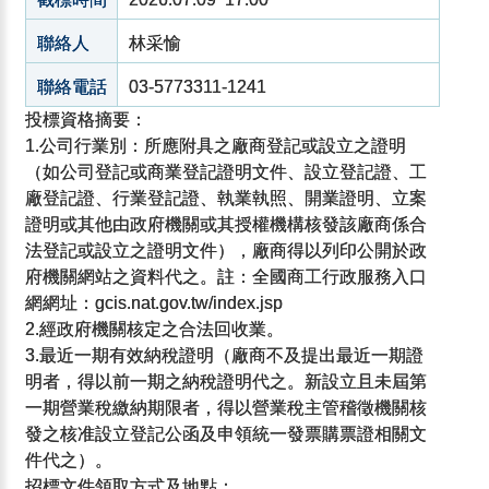
聯絡人
林采愉
聯絡電話
03-5773311-1241
投標資格摘要：
1.公司行業別：所應附具之廠商登記或設立之證明
（如公司登記或商業登記證明文件、設立登記證、工
廠登記證、行業登記證、執業執照、開業證明、立案
證明或其他由政府機關或其授權機構核發該廠商係合
法登記或設立之證明文件），廠商得以列印公開於政
府機關網站之資料代之。註：全國商工行政服務入口
網網址：gcis.nat.gov.tw/index.jsp
2.經政府機關核定之合法回收業。
3.最近一期有效納稅證明（廠商不及提出最近一期證
明者，得以前一期之納稅證明代之。新設立且未屆第
一期營業稅繳納期限者，得以營業稅主管稽徵機關核
發之核准設立登記公函及申領統一發票購票證相關文
件代之）。
招標文件領取方式及地點：