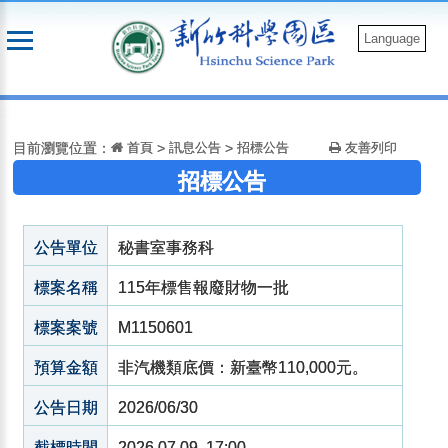
跳
到
Language
主
要
:::
內
容
目前瀏覽位置：
首頁
>
訊息公告
>
招標公告
友善列印
招標公告
公告單位
秘書室事務科
標案名稱
115年標售報廢財物一批
標案案號
M1150601
預算金額
非汽機類底價：新臺幣110,000元。
公告日期
2026/06/30
截標時間
2026.07.09 17:00