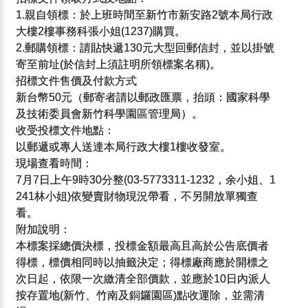
1.親自領標：於上班時間至新竹市新安路2號本局行政
大樓2樓事務科張小姐(1237)購買。
2.郵購領標：請貼快遞130元大型回郵信封，並以掛號
寄至前址(於信封上須註明所領標案名稱)。
招標文件售價及付款方式
新台幣50元（郵寄者請以郵政匯票，抬頭：國家科學
及技術委員會新竹科學園區管理局）。
收受投標文件地點：
以郵遞或專人送達本局行政大樓1樓收發室。
現場查看時間：
7月7日上午9時30分整(03-5773311-1232，余小姐、1
241林小姐)依變賣財物現況帶看，不另開放單獨查
看。
附加說明：
本標案採總價決標，投標金額最高且高於公告底價者
得標，標價相同時以抽籤決定；得標廠商應於開標之
次日起，依限一次繳清全部價款，並應於10日內派人
按存置地(新竹、竹南及銅鑼園區)點收運除，並需清