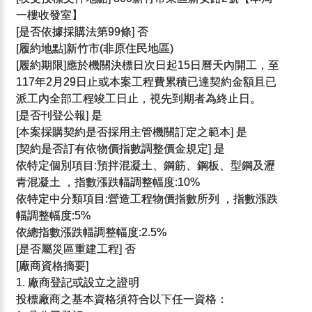
一樓收發室】
[是否依據採購法第99條] 否
[履約地點]新竹市(非原住民地區)
[履約期限]應於機關決標日次日起15日曆天內開工，至
117年2月29日止或本案工程費累積已達契約金額且已
派工內全部工程竣工日止，視先到期者為終止日。
[是否刊登公報] 是
[本案採購契約是否採用主管機關訂定之範本] 是
[契約是否訂有依物價指數調整價金規定] 是
依特定個別項目:預拌混凝土、鋼筋、鋼板、型鋼及瀝
青混凝土 ，指數漲跌幅調整幅度:10%
依特定中分類項目:營造工程物價指數所列 ，指數漲跌
幅調整幅度:5%
依總指數漲跌幅調整幅度:2.5%
[是否屬災區重建工程] 否
[廠商資格摘要]
1. 廠商登記或設立之證明
投標廠商之基本資格須符合以下任一資格：