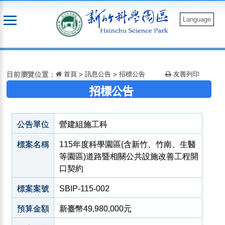
跳
到
Language
主
要
:::
內
容
目前瀏覽位置：
首頁
>
訊息公告
>
招標公告
友善列印
招標公告
公告單位
營建組施工科
標案名稱
115年度科學園區(含新竹、竹南、生醫
等園區)道路暨相關公共設施改善工程開
口契約
標案案號
SBIP-115-002
預算金額
新臺幣49,980,000元