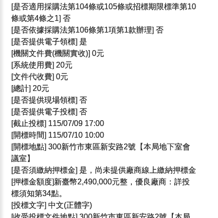
[是否適用採購法第104條或105條或招標期限標準第10
條或第4條之1] 否
[是否依據採購法第106條第1項第1款辦理] 否
[是否提供電子領標] 是
[機關文件費(機關實收)] 0元
[系統使用費] 20元
[文件代收費] 0元
[總計] 20元
[是否提供現場領標] 否
[是否提供電子投標] 否
[截止投標] 115/07/09 17:00
[開標時間] 115/07/10 10:00
[開標地點] 300新竹市東區新安路2號【本局地下室會
議室】
[是否須繳納押標金] 是，尚未提供廠商線上繳納押標金
[押標金額度]新臺幣2,490,000元整，優良廠商：詳投
標須知第34點。
[投標文字] 中文(正體字)
[收受投標文件地點] 300新竹市東區新安路2號【本局