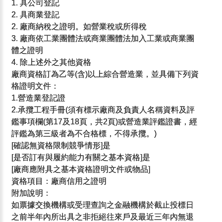
1. 具公司登記
2. 具商業登記
2. 廠商納稅之證明。如營業稅或所得稅
3. 廠商依工業團體法或商業團體法加入工業或商業團
體之證明
4. 除上述外之其他資格
廠商資格訂為乙等(含)以上綜合營造業，並具備下列資
格證明文件：
1.營造業登記證
2.承攬工程手冊(須有標示廠商及負責人名稱資料及評
鑑事項欄(第17及18頁，共2頁)或營造業評鑑證書，經
評鑑為第三級者為不合格標，不得承攬。)
[確認無資格限制競爭情形]是
[是否訂有與履約能力有關之基本資格]是
[廠商應附具之基本資格證明文件或物品]
資格項目：廠商信用之證明
附加說明：
如票據交換機構或受理查詢之金融機構於截止投標日
之前半年內所出具之非拒絕往來戶及最近三年內無退