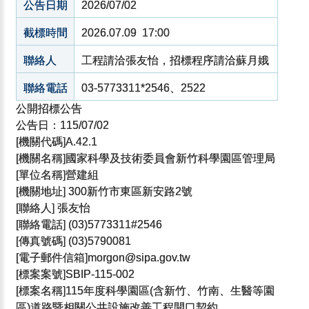
公告日期
2026/07/02
截標時間
2026.07.09 17:00
聯絡人
工程請洽張友怡，招標程序請洽蘇月娥
聯絡電話
03-5773311*2546、2522
公開招標公告
公告日：115/07/02
[機關代碼]A.42.1
[機關名稱]國家科學及技術委員會新竹科學園區管理局
[單位名稱]營建組
[機關地址] 300新竹市東區新安路2號
[聯絡人] 張友怡
[聯絡電話] (03)5773311#2546
[傳真號碼] (03)5790081
[電子郵件信箱]morgon@sipa.gov.tw
[標案案號]SBIP-115-002
[標案名稱]115年度科學園區(含新竹、竹南、生醫等園
區)道路暨相關公共設施改善工程開口契約