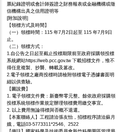
票紀錄證明或會計師簽證之財務報表或金融機構或徵
信機構出具之信用證明等
[附加說明]
【領標方式及時間】
（一）領標時間：115 年7月2日起至 115 年7月9日
止。
（二）領標方式：
1.自公告之日起至截止投標期限前至政府採購領投標
系統網站https://web.pcc.gov.tw 下載招標文件，惟不
得任意複製、抄襲、轉載及篡改。
2.電子領標之廠商投標時請檢附領標電子憑據書面明
細以供查驗。
【圖說費】
1. 電子領標文件費：新臺幣零元整。餘依政府採購領
投標系統領標作業規定辦理領標費用繳交事宜。
2. 以上費用無論得標與否概不退還。
【本案聯絡人】工程請洽張友怡，招標程序請洽蘇月
娥，電話03-5773311*2546、2522
【備註】國家科學及技術委員會新竹科學園區管理局