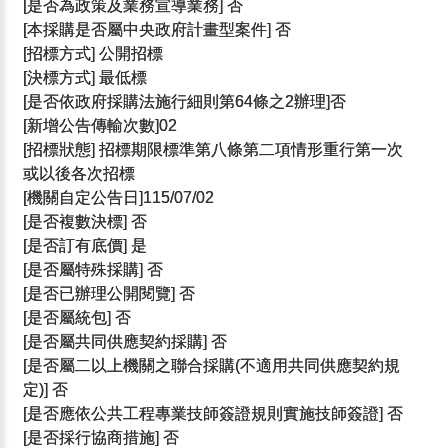
[是否為政策及業務宣導業務] 否
[本採購是否屬中央政府計畫型案件] 否
[招標方式] 公開招標
[決標方式] 最低標
[是否依政府採購法施行細則第64條之2辦理]否
[新增公告傳輸次數]02
[招標狀態] 招標期限標準第八條第二項情形重行第一次
或以後各次招標
[機關自定公告日]115/07/02
[是否複數決標] 否
[是否訂有底價] 是
[是否屬特殊採購] 否
[是否已辦理公開閱覽] 否
[是否屬統包] 否
[是否屬共同供應契約採購] 否
[是否屬二以上機關之聯合採購(不適用共同供應契約規
定)] 否
[是否應依公共工程專業技師簽證規則實施技師簽證] 否
[是否採行協商措施] 否