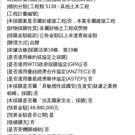
[標的分類] 工程類 5139 - 其他土木工程
[工程計畫編號]
[本採購案是否屬於建築工程]否，本案非屬建築工程
[財物採購性質] 非屬財物之工程或勞務
[採購金額級距] 公告金額以上未達查核金額
[辦理方式] 自辦
[依據法條]採購法第18條、第19條
[是否適用條約或協定之採購]
[是否適用WTO政府採購協定(GPA)] 否
[是否適用臺紐經濟合作協定(ANZTEC)] 否
[是否適用臺星經濟夥伴協定(ASTEP)] 否
[本採購是否屬「具敏感性或國安(含資安)疑慮之業務
範疇」採購] 否
[本採購是否屬「涉及國家安全」採購] 否
[預算金額] 49,980,000元
[預算金額是否公開] 是
[後續擴充] 否
[是否受機關補助] 否