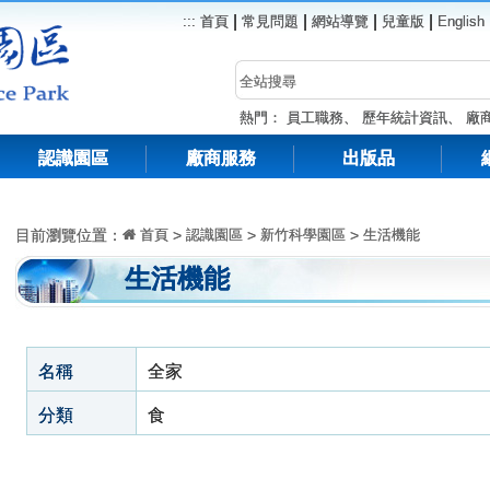
|
|
|
|
:::
首頁
常見問題
網站導覽
兒童版
English
熱門：
員工職務
、
歷年統計資訊
、
廠
認識園區
廠商服務
出版品
目前瀏覽位置：
首頁
>
認識園區
>
新竹科學園區
>
生活機能
生活機能
名稱
全家
分類
食