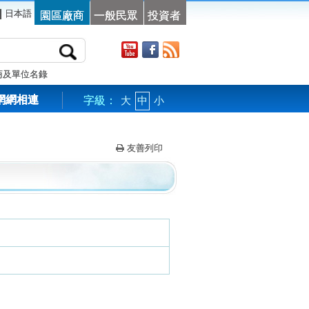
|
日本語
園區廠商
一般民眾
投資者
商及單位名錄
網網相連
字級：
大
中
小
友善列印