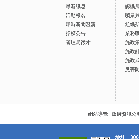
最新訊息
認識
活動報名
願景
即時新聞澄清
組織
招標公告
業務
管理局徵才
施政
施政
施政
災害
網站導覽
|
政府資訊公
地址：300