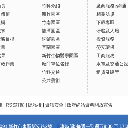
局長
竹科介紹
廠商服務e網通
與價值
新竹園區
相關法規
架構
竹南園區
下載專區
職掌
龍潭園區
研發及人培
策略目標
銅鑼園區
投資服務
計畫
宜蘭園區
勞安環保
成果
新竹生物醫學園區
工商服務
防救作業
廠商單位名錄
水電及交通公
竹科交通
租賃及建管
公共藝術
開
|
RSS訂閱
|
隱私權
|
資訊安全
|
政府網站資料開放宣告
091 新竹市東區新安路2號 上班時間: 每週一到週五8:30 至 17:3