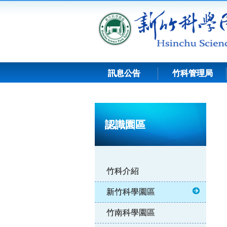
跳
到
主
要
內
容
訊息公告
竹科管理局
:::
認識園區
竹科介紹
新竹科學園區
竹南科學園區