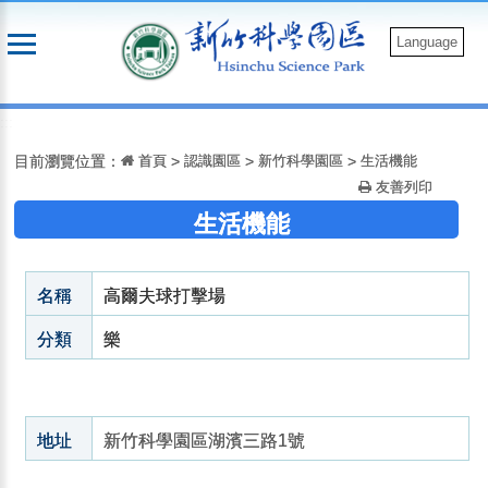
跳
到
Language
主
要
:::
內
容
目前瀏覽位置：
首頁
>
認識園區
>
新竹科學園區
>
生活機能
友善列印
生活機能
名稱
高爾夫球打擊場
分類
樂
地址
新竹科學園區湖濱三路1號