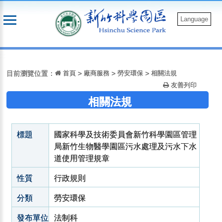
跳
到
Language
主
要
:::
內
容
目前瀏覽位置：
首頁
>
廠商服務
>
勞安環保
>
相關法規
友善列印
相關法規
標題
國家科學及技術委員會新竹科學園區管理
局新竹生物醫學園區污水處理及污水下水
道使用管理規章
性質
行政規則
分類
勞安環保
發布單位
法制科