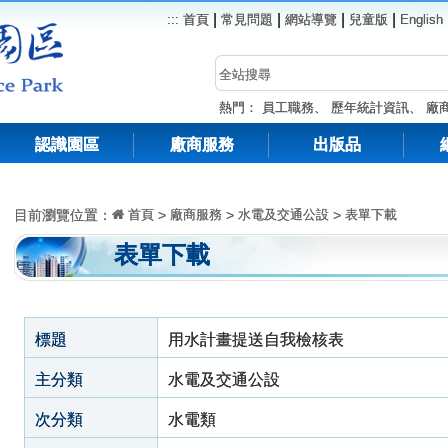
|
|
|
|
:::
首頁
常見問題
網站導覽
兒童版
English
熱門：
員工職務
、
歷年統計資訊
、
廠
認識園區
廠商服務
出版品
目前瀏覽位置：
首頁
>
廠商服務
>
水電及交通公設
>
表單下載
表單下載
標題
用水計畫提送自我檢核表
主分類
水電及交通公設
次分類
水電類