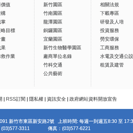
與價值
新竹園區
相關法規
架構
竹南園區
下載專區
職掌
龍潭園區
研發及人培
策略目標
銅鑼園區
投資服務
計畫
宜蘭園區
勞安環保
成果
新竹生物醫學園區
工商服務
防救作業
廠商單位名錄
水電及交通公
竹科交通
租賃及建管
公共藝術
開
|
RSS訂閱
|
隱私權
|
資訊安全
|
政府網站資料開放宣告
091 新竹市東區新安路2號 上班時間: 每週一到週五8:30 至 17:3
3)577-3311
傳真：(03)577-6221