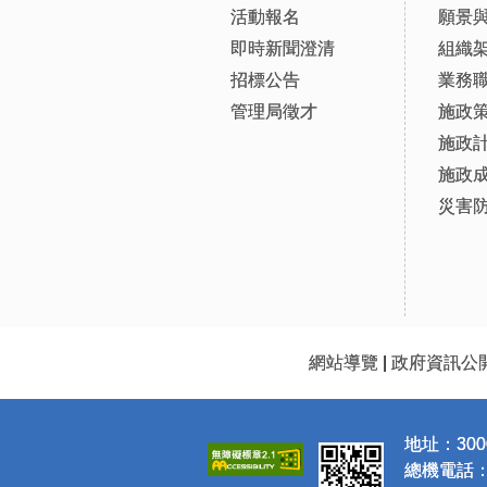
活動報名
願景
即時新聞澄清
組織
招標公告
業務
管理局徵才
施政
施政
施政
災害
網站導覽
|
政府資訊公
地址：300
總機電話：(0