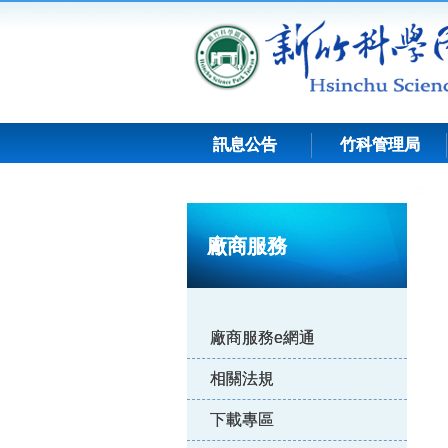
跳
到
主
要
內
容
訊息公告
竹科管理局
:::
廠商服務
廠商服務e網通
相關法規
下載專區