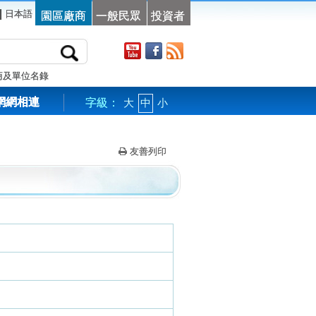
|
日本語
園區廠商
一般民眾
投資者
商及單位名錄
網網相連
字級：
大
中
小
友善列印