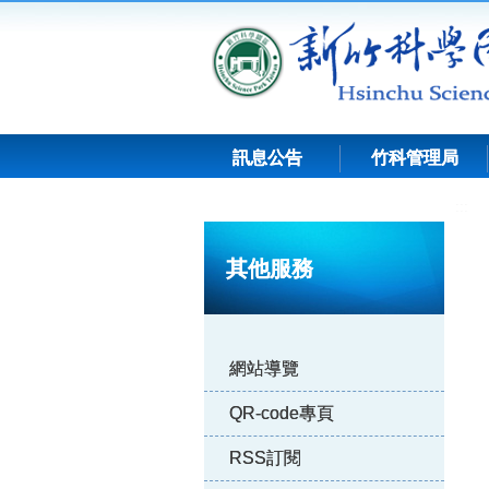
跳
到
主
要
內
容
訊息公告
竹科管理局
:::
其他服務
網站導覽
QR-code專頁
RSS訂閱