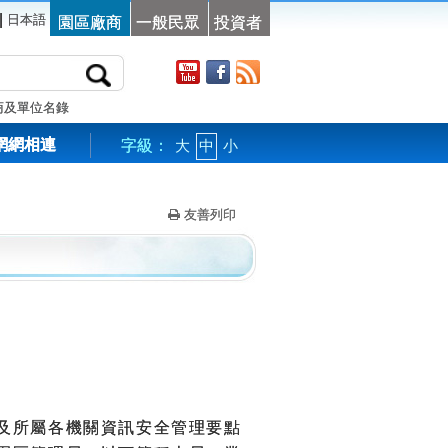
|
日本語
園區廠商
一般民眾
投資者
商及單位名錄
網網相連
字級：
大
中
小
友善列印
及所屬各機關資訊安全管理要點