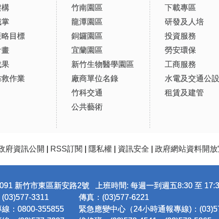
架構
竹南園區
下載專區
職掌
龍潭園區
研發及人培
策略目標
銅鑼園區
投資服務
計畫
宜蘭園區
勞安環保
成果
新竹生物醫學園區
工商服務
防救作業
廠商單位名錄
水電及交通公
竹科交通
租賃及建管
公共藝術
政府資訊公開
|
RSS訂閱
|
隱私權
|
資訊安全
|
政府網站資料開放
091 新竹市東區新安路2號 上班時間: 每週一到週五8:30 至 17:3
3)577-3311
傳真：(03)577-6221
：0800-355855
緊急應變中心（24小時通報專線)：(03)577