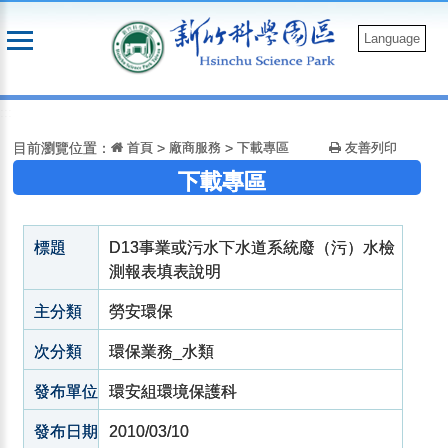
跳
到
Language
主
要
:::
內
容
目前瀏覽位置：
首頁
>
廠商服務
>
下載專區
友善列印
下載專區
標題
D13事業或污水下水道系統廢（污）水檢
測報表填表說明
主分類
勞安環保
次分類
環保業務_水類
發布單位
環安組環境保護科
發布日期
2010/03/10