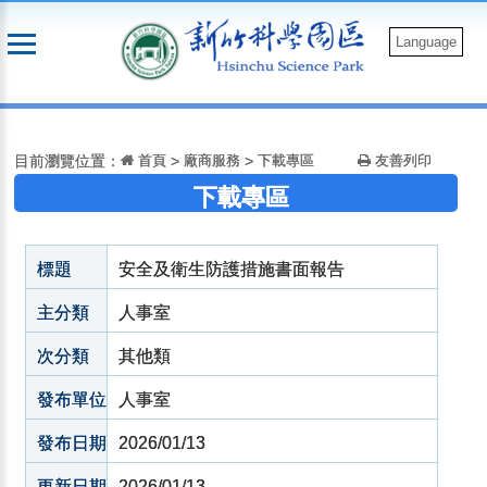
跳
到
Language
主
要
:::
內
容
目前瀏覽位置：
首頁
>
廠商服務
>
下載專區
友善列印
下載專區
標題
安全及衛生防護措施書面報告
主分類
人事室
次分類
其他類
發布單位
人事室
發布日期
2026/01/13
更新日期
2026/01/13