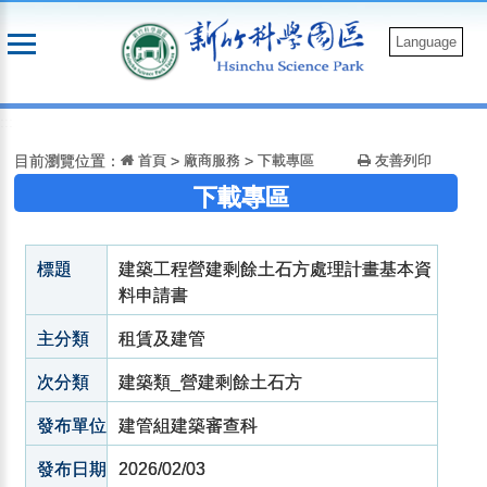
跳
到
Language
主
要
:::
內
容
目前瀏覽位置：
首頁
>
廠商服務
>
下載專區
友善列印
下載專區
標題
建築工程營建剩餘土石方處理計畫基本資
料申請書
主分類
租賃及建管
次分類
建築類_營建剩餘土石方
發布單位
建管組建築審查科
發布日期
2026/02/03