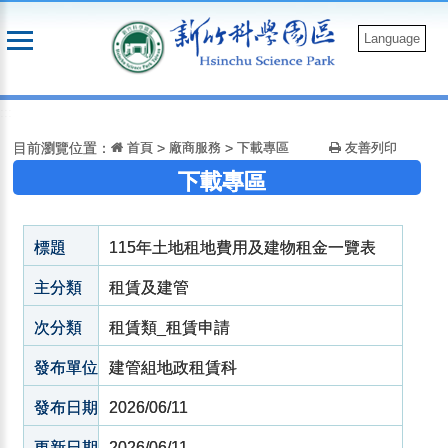
跳
到
Language
主
要
:::
內
容
目前瀏覽位置：
首頁
>
廠商服務
>
下載專區
友善列印
下載專區
標題
115年土地租地費用及建物租金一覽表
主分類
租賃及建管
次分類
租賃類_租賃申請
發布單位
建管組地政租賃科
發布日期
2026/06/11
更新日期
2026/06/11