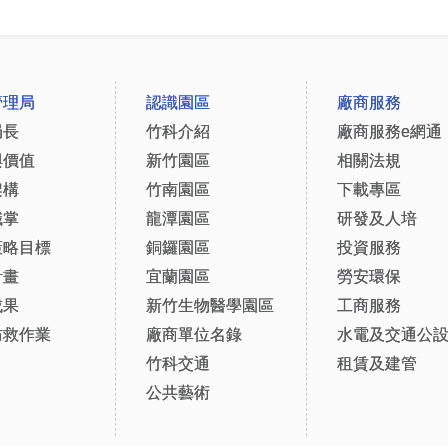
管理局
認識園區
廠商服務
局長
竹科介紹
廠商服務e網通
與價值
新竹園區
相關法規
架構
竹南園區
下載專區
職掌
龍潭園區
研發及人培
策略目標
銅鑼園區
投資服務
計畫
宜蘭園區
勞安環保
成果
新竹生物醫學園區
工商服務
防救作業
廠商單位名錄
水電及交通公
竹科交通
租賃及建管
公共藝術