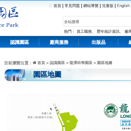
|
|
|
|
:::
首頁
常見問題
網站導覽
兒童版
English
熱門：
員工職務
、
歷年統計資訊
、
廠
認識園區
廠商服務
出版品
目前瀏覽位置：
首頁
>
認識園區
>
龍潭科學園區
>
園區地圖
園區地圖