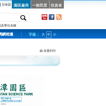
|
日本語
園區廠商
一般民眾
投資者
商及單位名錄
網網相連
字級：
大
中
小
友善列印