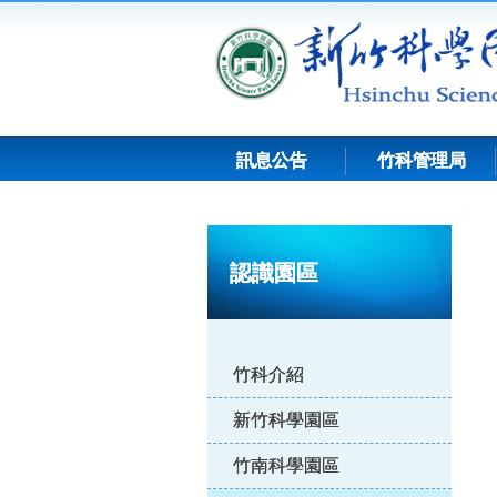
跳
到
主
要
內
容
訊息公告
竹科管理局
:::
認識園區
竹科介紹
新竹科學園區
竹南科學園區