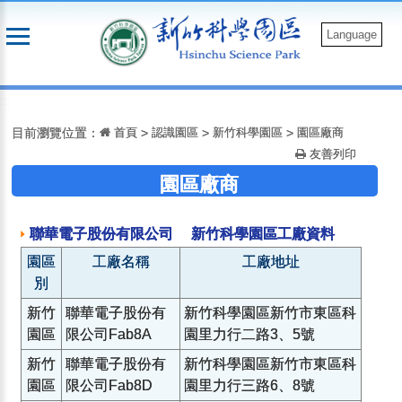
跳
到
Language
主
要
:::
內
容
目前瀏覽位置：
首頁
>
認識園區
>
新竹科學園區
>
園區廠商
友善列印
園區廠商
聯華電子股份有限公司 新竹科學園區工廠資料
園區
工廠名稱
工廠地址
別
新竹
聯華電子股份有
新竹科學園區新竹市東區科
園區
限公司Fab8A
園里力行二路3、5號
新竹
聯華電子股份有
新竹科學園區新竹市東區科
園區
限公司Fab8D
園里力行三路6、8號