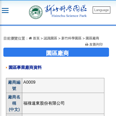
跳
到
Language
主
要
:::
內
容
目前瀏覽位置：
首頁
>
認識園區
>
新竹科學園區
>
園區廠商
友善列印
園區廠商
園區事業廠商資料
廠商編
A0009
號
廠商名
稱
福祿遠東股份有限公司
(中文)