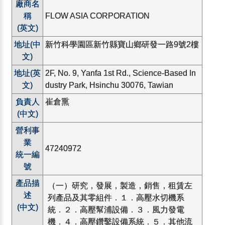
廠商名
稱
FLOW ASIA CORPORATION
(英文)
地址(中
新竹科學園區新竹縣寶山鄉研發一路9號2樓
文)
地址(英
2F, No. 9, Yanfa 1st Rd., Science-Based In
文)
dustry Park, Hsinchu 30076, Tawian
負責人
崔倉熏
(中文)
營利事
業
47240972
統一編
號
產品描
（一）研究，發展，製造，銷售，租賃左
述
列產品及其零組件．１．高壓水切機系
(中文)
統．２．高壓幫浦設備．３．風力發電
機．４．高壓鑽鑿設備系統．５．其他流