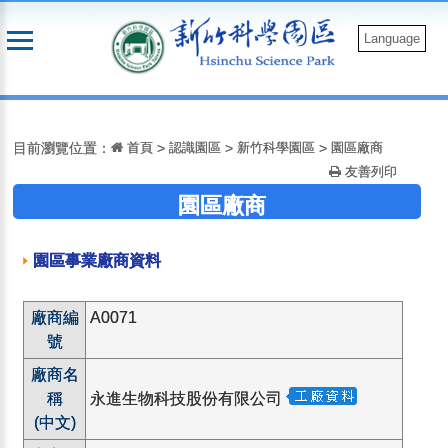
跳
到
Language
主
要
:::
內
容
目前瀏覽位置：
首頁
>
認識園區
>
新竹科學園區
>
園區廠商
友善列印
園區廠商
園區事業廠商資料
廠商編
A0071
號
廠商名
稱
永進生物科技股份有限公司
(中文)