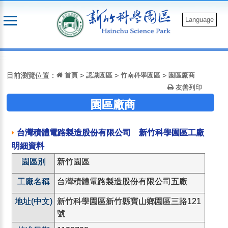
跳
到
Language
主
要
:::
內
容
目前瀏覽位置：
首頁
>
認識園區
>
竹南科學園區
>
園區廠商
友善列印
園區廠商
台灣積體電路製造股份有限公司 新竹科學園區工廠
明細資料
園區別
新竹園區
工廠名稱
台灣積體電路製造股份有限公司五廠
地址(中文)
新竹科學園區新竹縣寶山鄉園區三路121
號