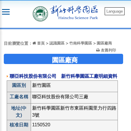
跳
到
Language
主
要
:::
內
容
目前瀏覽位置：
首頁
>
認識園區
>
竹南科學園區
>
園區廠商
友善列印
園區廠商
聯亞科技股份有限公司 新竹科學園區工廠明細資料
園區別
新竹園區
工廠名稱
聯亞科技股份有限公司三廠
地址(中
新竹科學園區新竹市東區科園里力行四路
文)
3號
核准日期
1150520