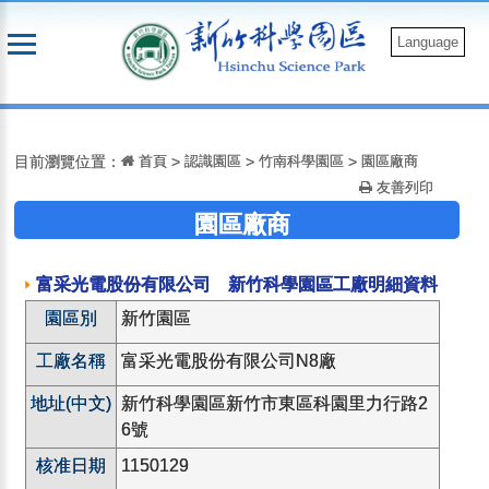
跳
到
Language
主
要
:::
內
容
目前瀏覽位置：
首頁
>
認識園區
>
竹南科學園區
>
園區廠商
友善列印
園區廠商
富采光電股份有限公司 新竹科學園區工廠明細資料
園區別
新竹園區
工廠名稱
富采光電股份有限公司N8廠
地址(中文)
新竹科學園區新竹市東區科園里力行路2
6號
核准日期
1150129