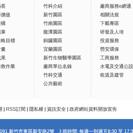
局長
竹科介紹
廠商服務e網通
與價值
新竹園區
相關法規
架構
竹南園區
下載專區
職掌
龍潭園區
研發及人培
策略目標
銅鑼園區
投資服務
計畫
宜蘭園區
勞安環保
成果
新竹生物醫學園區
工商服務
防救作業
廠商單位名錄
水電及交通公
竹科交通
租賃及建管
公共藝術
開
|
RSS訂閱
|
隱私權
|
資訊安全
|
政府網站資料開放宣告
091 新竹市東區新安路2號 上班時間: 每週一到週五8:30 至 17:3