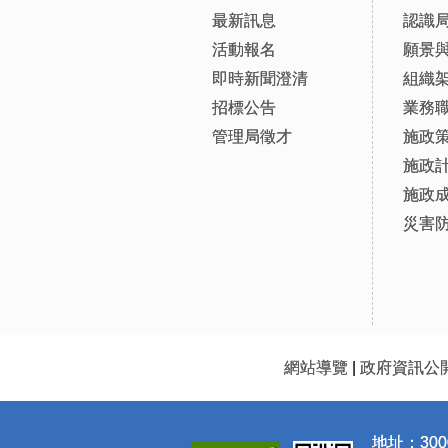
最新訊息
認識
活動報名
願景
即時新聞澄清
組織
招標公告
業務
管理局徵才
施政
施政
施政
災害
網站導覽
|
政府資訊公
地址：300