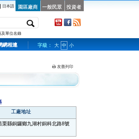
|
日本語
園區廠商
一般民眾
投資者
商及單位名錄
網網相連
字級：
大
中
小
友善列印
料
工廠地址
苗栗縣銅鑼鄉九湖村銅科北路8號