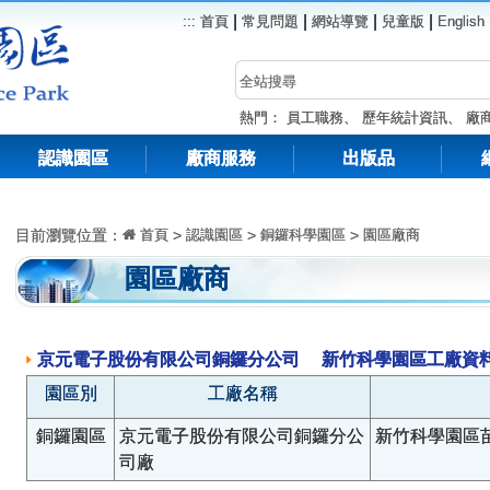
|
|
|
|
:::
首頁
常見問題
網站導覽
兒童版
English
熱門：
員工職務
、
歷年統計資訊
、
廠
認識園區
廠商服務
出版品
目前瀏覽位置：
首頁
>
認識園區
>
銅鑼科學園區
>
園區廠商
園區廠商
京元電子股份有限公司銅鑼分公司 新竹科學園區工廠資
園區別
工廠名稱
銅鑼園區
京元電子股份有限公司銅鑼分公
新竹科學園區
司廠