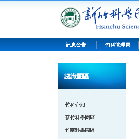
跳
到
主
要
內
容
訊息公告
竹科管理局
:::
認識園區
竹科介紹
新竹科學園區
竹南科學園區