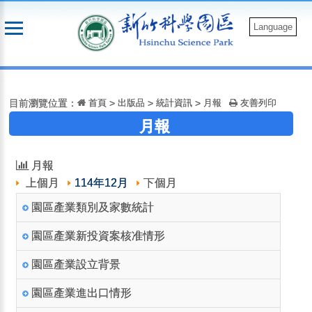
跳
到
Language
主
要
:::
內
容
目前瀏覽位置：
首頁
>
出版品
>
統計資訊
>
月報
友善列印
月報
月報
上個月
114年12月
下個月
園區產業類別及家數統計
園區產業新投資案核准情形
園區產業設立背景
園區產業進出口情形