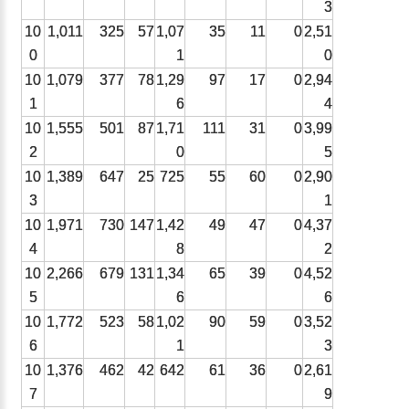
3
10
1,011
325
57
1,07
35
11
0
2,51
0
1
0
10
1,079
377
78
1,29
97
17
0
2,94
1
6
4
10
1,555
501
87
1,71
111
31
0
3,99
2
0
5
10
1,389
647
25
725
55
60
0
2,90
3
1
10
1,971
730
147
1,42
49
47
0
4,37
4
8
2
10
2,266
679
131
1,34
65
39
0
4,52
5
6
6
10
1,772
523
58
1,02
90
59
0
3,52
6
1
3
10
1,376
462
42
642
61
36
0
2,61
7
9