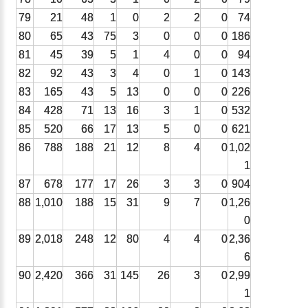
79
21
48
1
0
2
2
0
74
80
65
43
75
3
0
0
0
186
81
45
39
5
1
4
0
0
94
82
92
43
3
4
0
1
0
143
83
165
43
5
13
0
0
0
226
84
428
71
13
16
3
1
0
532
85
520
66
17
13
5
0
0
621
86
788
188
21
12
8
4
0
1,02
1
87
678
177
17
26
3
3
0
904
88
1,010
188
15
31
9
7
0
1,26
0
89
2,018
248
12
80
4
4
0
2,36
6
90
2,420
366
31
145
26
3
0
2,99
1