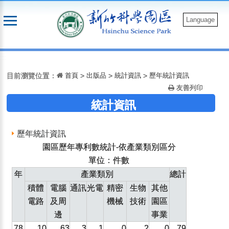
跳
到
Language
主
要
:::
內
容
目前瀏覽位置：
首頁
>
出版品
>
統計資訊
>
歷年統計資訊
友善列印
統計資訊
歷年統計資訊
園區歷年專利數統計-依產業類別區分
單位：件數
年
產業類別
總計
積體
電腦
通訊
光電
精密
生物
其他
電路
及周
機械
技術
園區
邊
事業
78
10
63
3
1
0
2
0
79