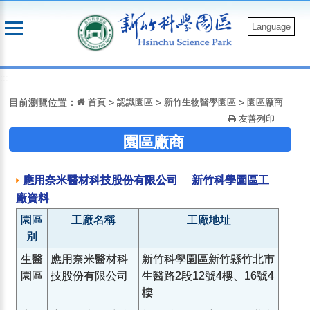
跳
到
Language
主
要
:::
內
容
目前瀏覽位置：
首頁
>
認識園區
>
新竹生物醫學園區
>
園區廠商
友善列印
園區廠商
應用奈米醫材科技股份有限公司 新竹科學園區工
廠資料
園區
工廠名稱
工廠地址
別
生醫
應用奈米醫材科
新竹科學園區新竹縣竹北市
園區
技股份有限公司
生醫路2段12號4樓、16號4
樓