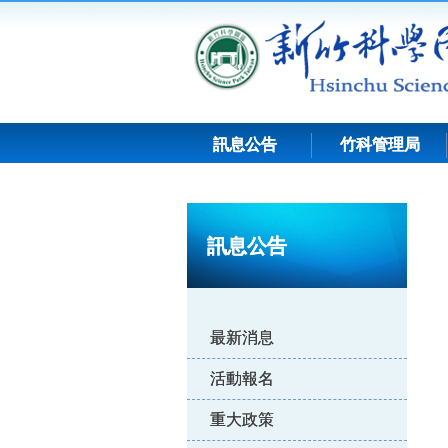
跳
到
主
要
內
容
訊息公告
竹科管理局
:::
訊息公告
最新消息
活動報名
重大政策