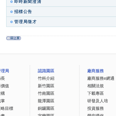
即時新聞澄清
招標公告
管理局徵才
管理局
認識園區
廠商服務
局長
竹科介紹
廠商服務e網通
與價值
新竹園區
相關法規
架構
竹南園區
下載專區
職掌
龍潭園區
研發及人培
策略目標
銅鑼園區
投資服務
計畫
宜蘭園區
勞安環保