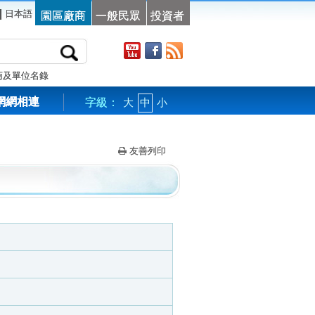
|
日本語
園區廠商
一般民眾
投資者
商及單位名錄
網網相連
字級：
大
中
小
友善列印