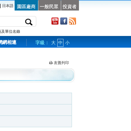
|
日本語
園區廠商
一般民眾
投資者
商及單位名錄
網網相連
字級：
大
中
小
友善列印