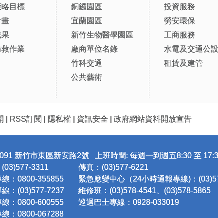
策略目標
銅鑼園區
投資服務
計畫
宜蘭園區
勞安環保
成果
新竹生物醫學園區
工商服務
防救作業
廠商單位名錄
水電及交通公
竹科交通
租賃及建管
公共藝術
開
|
RSS訂閱
|
隱私權
|
資訊安全
|
政府網站資料開放宣告
091 新竹市東區新安路2號 上班時間: 每週一到週五8:30 至 17:3
3)577-3311
傳真：(03)577-6221
：0800-355855
緊急應變中心（24小時通報專線)：(03)577
：(03)577-7237
維修班：(03)578-4541、(03)578-5865
：0800-600555
巡迴巴士專線：0928-033019
：0800-067288