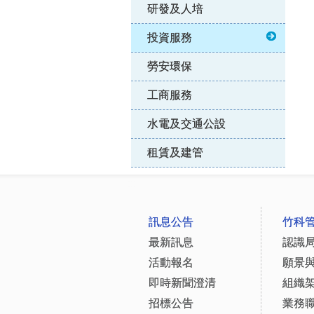
研發及人培
投資服務
勞安環保
工商服務
水電及交通公設
租賃及建管
:::
訊息公告
竹科
最新訊息
認識
活動報名
願景
即時新聞澄清
組織
招標公告
業務