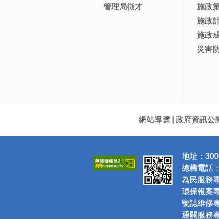
管理局徵才
施政
施政
施政
災害
網站導覽
|
政府資訊公
地址：300
總機電話：(0
為民服務專線
環保報案專線
號誌維修專線
通關服務專線