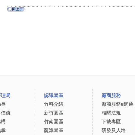
管理局
認識園區
廠商服務
局長
竹科介紹
廠商服務e網通
與價值
新竹園區
相關法規
架構
竹南園區
下載專區
職掌
龍潭園區
研發及人培