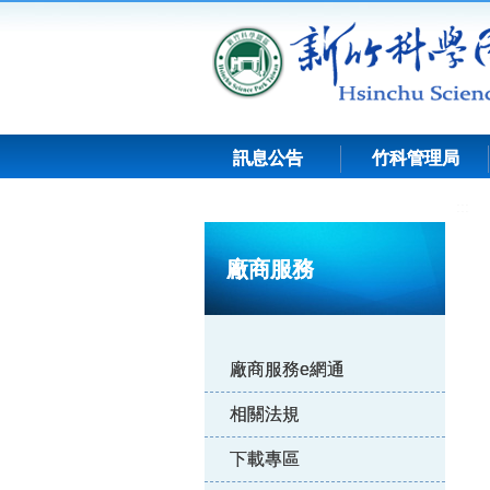
跳
到
主
要
內
容
訊息公告
竹科管理局
:::
廠商服務
廠商服務e網通
相關法規
下載專區