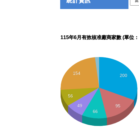
統計資訊
115年6月有效核准廠商家數 (單位：
154
200
56
49
95
66