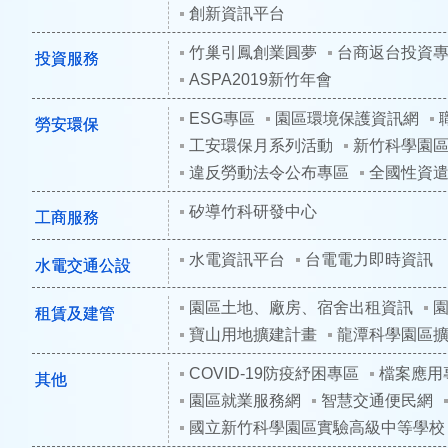
創新資訊平台
竹巢引鳳創業圓夢
台商返台投資
投資服務
ASPA2019新竹年會
ESG專區
園區環境保護資訊網
勞安環保
工安環保月系列活動
新竹科學園
違反勞動法令公布專區
全國性資
矽導竹科研發中心
工商服務
水電資訊平台
台電電力即時資訊
水電交通公設
園區土地、廠房、宿舍出租資訊
租賃及建管
寶山用地擴建計畫
龍潭科學園區
COVID-19防疫紓困專區
檔案應用
其他
園區就業服務網
智慧交通便民網
國立新竹科學園區實驗高級中等學校