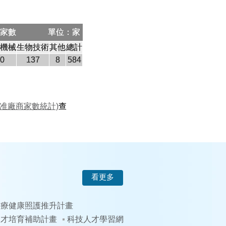
商家數
單位：家
密機械
生物技術
其他
總計
50
137
8
584
准廠商家數統計)
查
看更多
醫療健康照護推升計畫
人才培育補助計畫
科技人才學習網