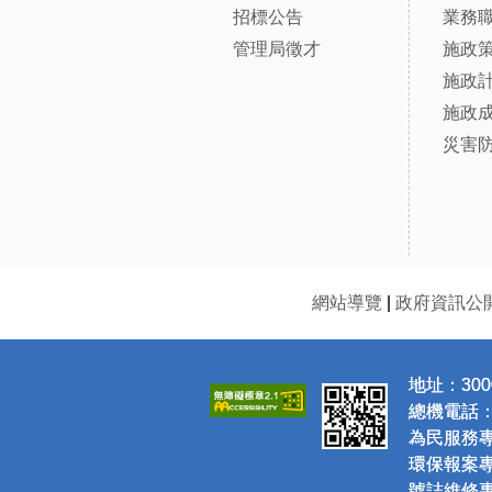
招標公告
業務
管理局徵才
施政
施政
施政
災害
網站導覽
|
政府資訊公
地址：300
總機電話：(0
為民服務專線
環保報案專線
號誌維修專線