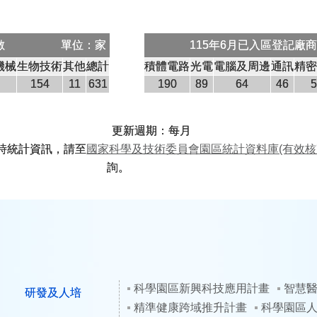
數
單位：家
115年6月已入區登記廠
機械
生物技術
其他
總計
積體電路
光電
電腦及周邊
通訊
精
154
11
631
190
89
64
46
更新週期：每月
時統計資訊，請至
國家科學及技術委員會園區統計資料庫(有效核
詢。
科學園區新興科技應用計畫
智慧
研發及人培
精準健康跨域推升計畫
科學園區