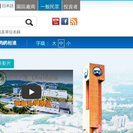
|
日本語
園區廠商
一般民眾
投資者
商及單位名錄
網網相連
字級：
大
中
小
多影片
2023銅鑼科學園區