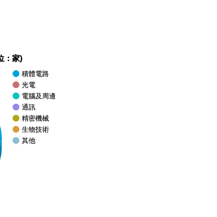
位：家)
積體電路
光電
電腦及周邊
通訊
精密機械
生物技術
其他