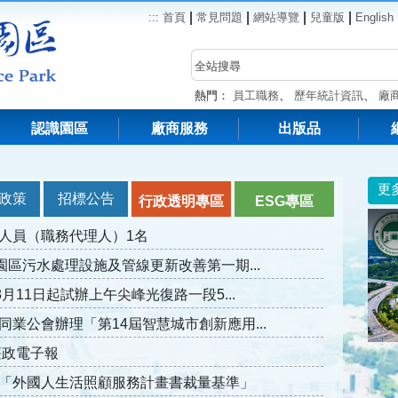
|
|
|
|
:::
首頁
常見問題
網站導覽
兒童版
English
熱門：
員工職務
、
歷年統計資訊
、
廠
認識園區
廠商服務
出版品
更
政策
招標公告
行政透明專區
ESG專區
人員（職務代理人）1名
園區污水處理設施及管線更新改善第一期...
月11日起試辦上午尖峰光復路一段5...
業公會辦理「第14屆智慧城市創新應用...
廉政電子報
「外國人生活照顧服務計畫書裁量基準」