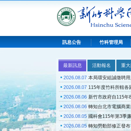
跳
到
主
要
內
容
訊息公告
竹科管理局
:::
最新訊息
活動報名
重大
2026.08.07
本局環安組誠徵聘用
2026.08.07
115年度竹科所轄各
2026.08.06
新竹市政府自115年8
2026.08.06
轉知台北市電腦商業同
2026.08.05
國科會115年第3季
2026.08.05
轉知勞動部修正發布