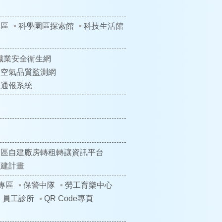
專區
科學園區探索館
科技生活館
職業安全衛生網
區空氣品質監測網
遣通報系統
園區自建廠房轉租轉讓資訊平台
擴建計畫
專區
保警中隊
勞工育樂中心
員工診所
QR Code專頁