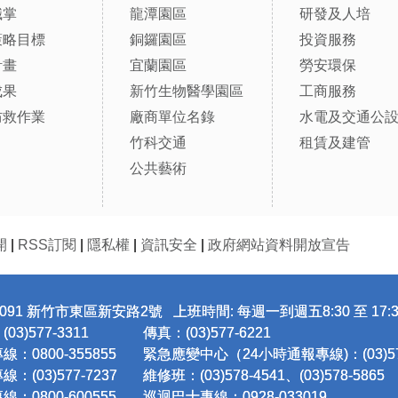
職掌
龍潭園區
研發及人培
策略目標
銅鑼園區
投資服務
計畫
宜蘭園區
勞安環保
成果
新竹生物醫學園區
工商服務
防救作業
廠商單位名錄
水電及交通公
竹科交通
租賃及建管
公共藝術
開
|
RSS訂閱
|
隱私權
|
資訊安全
|
政府網站資料開放宣告
091 新竹市東區新安路2號 上班時間: 每週一到週五8:30 至 17:3
3)577-3311
傳真：(03)577-6221
：0800-355855
緊急應變中心（24小時通報專線)：(03)577
：(03)577-7237
維修班：(03)578-4541、(03)578-5865
：0800-600555
巡迴巴士專線：0928-033019