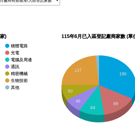
家)
115年6月已入區登記廠商家數 (單
積體電路
光電
電腦及周邊
通訊
137
精密機械
190
生物技術
其他
50
46
89
64