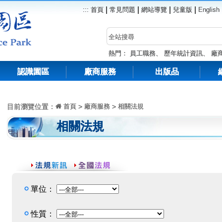
|
|
|
|
:::
首頁
常見問題
網站導覽
兒童版
English
熱門：
員工職務
、
歷年統計資訊
、
廠
認識園區
廠商服務
出版品
目前瀏覽位置：
首頁
>
廠商服務
>
相關法規
相關法規
單位：
性質：