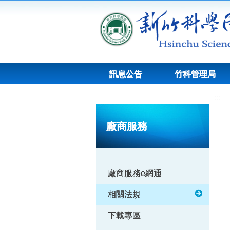
跳
到
主
要
內
容
訊息公告
竹科管理局
:::
廠商服務
廠商服務e網通
相關法規
下載專區