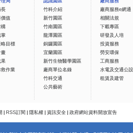
管理局
認識園區
廠商服務
局長
竹科介紹
廠商服務e網通
與價值
新竹園區
相關法規
架構
竹南園區
下載專區
職掌
龍潭園區
研發及人培
策略目標
銅鑼園區
投資服務
計畫
宜蘭園區
勞安環保
成果
新竹生物醫學園區
工商服務
防救作業
廠商單位名錄
水電及交通公
竹科交通
租賃及建管
公共藝術
開
|
RSS訂閱
|
隱私權
|
資訊安全
|
政府網站資料開放宣告