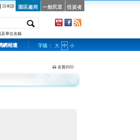
|
日本語
園區廠商
一般民眾
投資者
商及單位名錄
網網相連
字級：
大
中
小
友善列印