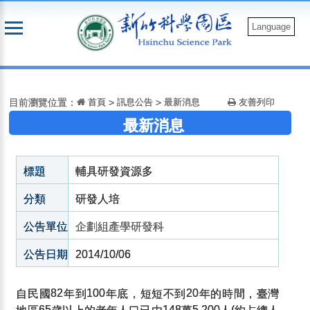
跳
到
Language
主
要
:::
內
容
目前瀏覽位置：
首頁
>
訊息公告
>
最新消息
友善列印
最新消息
標題
輔具研發資源多
分類
研發人培
公告單位
企劃組產學研發科
公告日期
2014/10/06
自民國
年到
年底，短短不到
年的時間，臺灣
82
100
20
地區
歲以上的老年人口已由
萬
人
約占總人
65
148
5,200
(