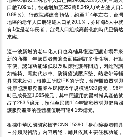
口數
％
，快速增加至
萬
人
約占總人口
7.09
)
252
8,249
(
1
％
。行政院經建會預估，約至
年左右，台灣
0.89
)
114
地區的老年人口將達總人口的
％，亦即每
人中就
20.1
5
有
位是老年長者，台灣人口組成高齡化的時代已悄然
1
來臨。
這一波新增的老年化人口也為輔具復建照護市場帶來
新的商機，年邁長者普遍會面臨到許多慢性病、行動
不便、認知功能降低以及臥床照護等問題，因此對諸
如輪椅、電動代步車、防褥瘡減壓床墊、熱敷帶等輔
具需求殷切，根據工研院
的研究，台灣醫療器材與
IEK
健康照護服務產業在民國
年規模達
億元，
年
95
920
96
時已成長至
億元，其中照護用的醫材輔具產值就
1,065
占了
億元，預估至民國
年醫療器材與健康照
283.5
114
護服務產業的整體產值將可達
億元。
4,165
根據中華民國國家標準
「身心障礙者輔具
CNS 15390
－分類與術語」內容所述，輔具依其主要任務功能，