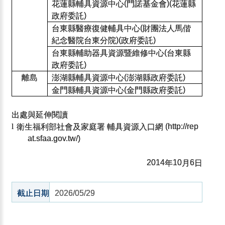
花蓮縣輔具資源中心
門諾基金會
花蓮縣
(
)(
政府委託
)
台東縣醫療復健輔具中心
財團法人馬偕
(
紀念醫院台東分院
政府委託
)(
)
台東縣輔助器具資源暨維修中心
台東縣
(
政府委託
)
離島
澎湖縣輔具資源中心
澎湖縣政府委託
(
)
金門縣輔具資源中心
金門縣政府委託
(
)
出處與延伸閱讀
衛生福利部社會及家庭署
輔具資源入口網
l
(http://rep
at.sfaa.gov.tw/)
年
月
日
2014
10
6
截止日期
2026/05/29