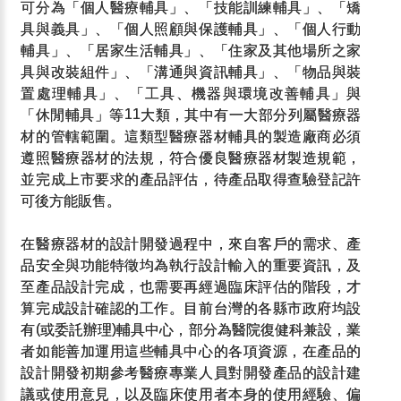
可分為「個人醫療輔具」、「技能訓練輔具」、「矯
具與義具」、「個人照顧與保護輔具」、「個人行動
輔具」、「居家生活輔具」、「住家及其他場所之家
具與改裝組件」、「溝通與資訊輔具」、「物品與裝
置處理輔具」、「工具、機器與環境改善輔具」與
「休閒輔具」等
大類，其中有一大部分列屬醫療器
11
材的管轄範圍。這類型醫療器材輔具的製造廠商必須
遵照醫療器材的法規，符合優良醫療器材製造規範，
並完成上市要求的產品評估，待產品取得查驗登記許
可後方能販售。
在醫療器材的設計開發過程中，來自客戶的需求、產
品安全與功能特徵均為執行設計輸入的重要資訊，及
至產品設計完成，也需要再經過臨床評估的階段，才
算完成設計確認的工作。目前台灣的各縣市政府均設
有
或委託辦理
輔具中心，部分為醫院復健科兼設，業
(
)
者如能善加運用這些輔具中心的各項資源，在產品的
設計開發初期參考醫療專業人員對開發產品的設計建
議或使用意見，以及臨床使用者本身的使用經驗、偏