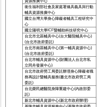
資源推廣中心
衛生福利部社會及家庭署矯具義具與行動
輔具資源推廣中心
國立台灣大學身心障礙者輔具工程研究中
心
國立陽明大學
暨輔助科技研究中心
ICF
台北市北區輔具中心
台大醫院輔具中心
(
)
台北市政府委託
(
)
台北市南區輔具中心
第一輔具資源中心
(
)
台北市政府委託
(
)
台北市輔具資源中心
財團法人台北市私
(
立同舟發展中心
)
台北市政府勞工局委託辦理身心障礙者職
務再設計暨輔具服務
臺北市政府勞工局
(
委託
)
台北榮民總醫院身障重建中心
內政部委
(
託
)
新北市輔具資源中心
新北市政府辦理
(
)
基隆市輔具資源服務中心
基隆市政府委
(