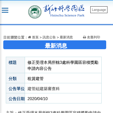
跳
到
Language
主
要
:::
內
容
目前瀏覽位置：
首頁
>
訊息公告
>
最新消息
友善列印
最新消息
標題
修正受理本局所轄3處科學園區容積獎勵
申請內容公告
分類
租賃建管
公告單位
建管組建築審查科
公告日期
2020/04/10
主旨：修正受理本局所轄3處科學園區容積獎勵申請內