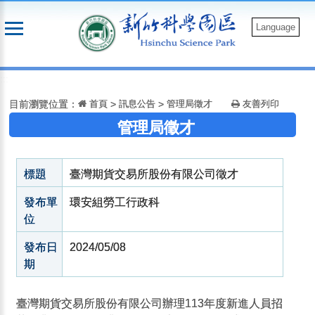
跳
到
Language
主
要
:::
內
容
目前瀏覽位置：
首頁
>
訊息公告
>
管理局徵才
友善列印
管理局徵才
標題
臺灣期貨交易所股份有限公司徵才
發布單
環安組勞工行政科
位
發布日
2024/05/08
期
臺灣期貨交易所股份有限公司辦理113年度新進人員招