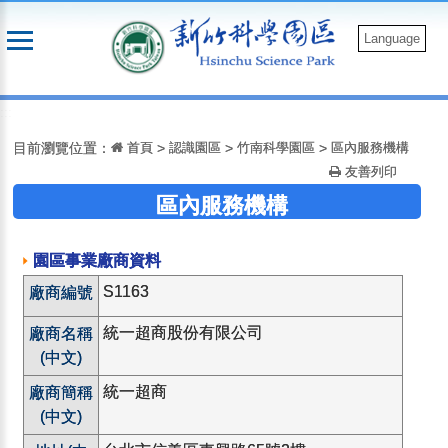
跳
到
Language
主
要
:::
內
容
目前瀏覽位置：
首頁
>
認識園區
>
竹南科學園區
>
區內服務機構
友善列印
區內服務機構
園區事業廠商資料
S1163
廠商編號
統一超商股份有限公司
廠商名稱
(中文)
統一超商
廠商簡稱
(中文)