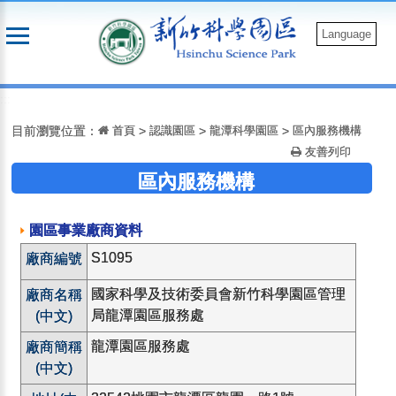
跳
到
Language
主
要
:::
內
容
目前瀏覽位置：
首頁
>
認識園區
>
龍潭科學園區
>
區內服務機構
友善列印
區內服務機構
園區事業廠商資料
S1095
廠商編號
國家科學及技術委員會新竹科學園區管理
廠商名稱
局龍潭園區服務處
(中文)
龍潭園區服務處
廠商簡稱
(中文)