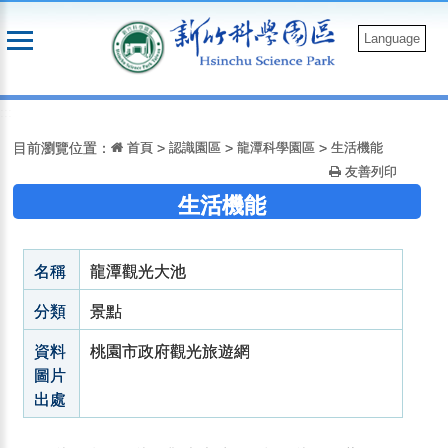
跳
到
Language
主
要
:::
內
容
目前瀏覽位置：
首頁
>
認識園區
>
龍潭科學園區
>
生活機能
友善列印
生活機能
名稱
龍潭觀光大池
分類
景點
資料
桃園市政府觀光旅遊網
圖片
出處