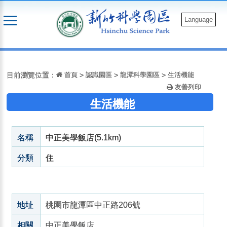
跳
到
Language
主
要
:::
內
容
目前瀏覽位置：
首頁
>
認識園區
>
龍潭科學園區
>
生活機能
友善列印
生活機能
名稱
中正美學飯店(5.1km)
分類
住
地址
桃園市龍潭區中正路206號
相關
中正美學飯店