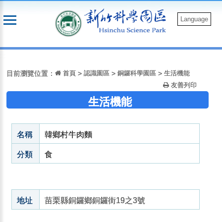
跳
到
Language
主
要
:::
內
容
目前瀏覽位置：
首頁
>
認識園區
>
銅鑼科學園區
>
生活機能
友善列印
生活機能
名稱
韓鄉村牛肉麵
分類
食
地址
苗栗縣銅鑼鄉銅鑼街19之3號