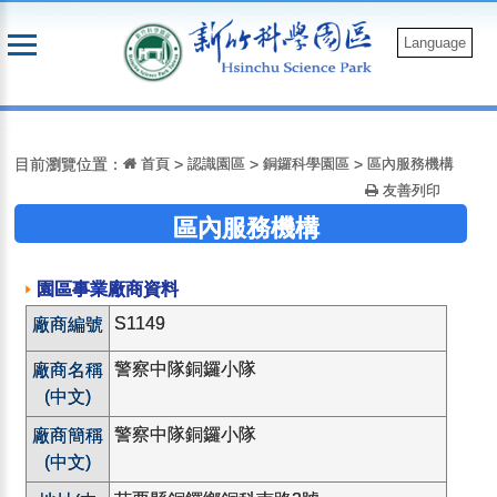
跳
到
Language
主
要
:::
內
容
目前瀏覽位置：
首頁
>
認識園區
>
銅鑼科學園區
>
區內服務機構
友善列印
區內服務機構
園區事業廠商資料
S1149
廠商編號
警察中隊銅鑼小隊
廠商名稱
(中文)
警察中隊銅鑼小隊
廠商簡稱
(中文)