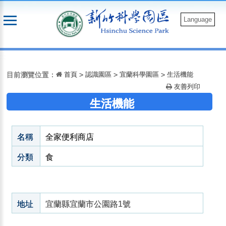
跳
到
Language
主
要
:::
內
容
目前瀏覽位置：
首頁
>
認識園區
>
宜蘭科學園區
>
生活機能
友善列印
生活機能
名稱
全家便利商店
分類
食
地址
宜蘭縣宜蘭市公園路1號