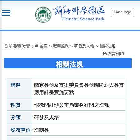
跳
到
Language
主
要
:::
內
容
目前瀏覽位置：
首頁
>
廠商服務
>
研發及人培
>
相關法規
友善列印
相關法規
標題
國家科學及技術委員會科學園區新興科技
應用計畫實施要點
性質
他機關訂頒與本局業務有關之法規
分類
研發及人培
發布單位
法制科