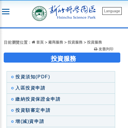
跳
到
Language
主
要
:::
內
容
目前瀏覽位置：
首頁
>
廠商服務
>
投資服務
>
投資服務
友善列印
投資服務
投資須知(PDF)
入區投資申請
繳納投資保證金申請
投資額審定申請
增(減)資申請