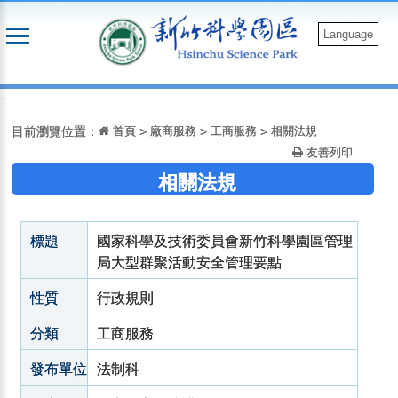
跳
到
Language
主
要
:::
內
容
目前瀏覽位置：
首頁
>
廠商服務
>
工商服務
>
相關法規
友善列印
相關法規
標題
國家科學及技術委員會新竹科學園區管理
局大型群聚活動安全管理要點
性質
行政規則
分類
工商服務
發布單位
法制科