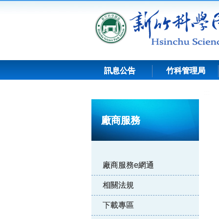
跳
到
主
要
內
容
訊息公告
竹科管理局
:::
廠商服務
廠商服務e網通
相關法規
下載專區