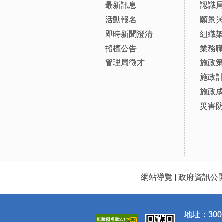
最新訊息
認識
活動報名
願景
即時新聞澄清
組織
招標公告
業務
管理局徵才
施政
施政
施政
災害
網站導覽
|
政府資訊公
地址：300