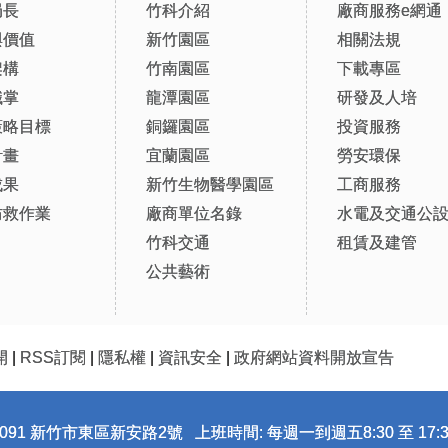
局長
竹科介紹
廠商服務e網通
與價值
新竹園區
相關法規
架構
竹南園區
下載專區
職掌
龍潭園區
研發及人培
策略目標
銅鑼園區
投資服務
計畫
宜蘭園區
勞安環保
成果
新竹生物醫學園區
工商服務
防救作業
廠商單位名錄
水電及交通公
竹科交通
租賃及建管
公共藝術
開
|
RSS訂閱
|
隱私權
|
資訊安全
|
政府網站資料開放宣告
091 新竹市東區新安路2號 上班時間: 每週一到週五8:30 至 17:3