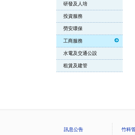
研發及人培
投資服務
勞安環保
工商服務
水電及交通公設
租賃及建管
:::
訊息公告
竹科