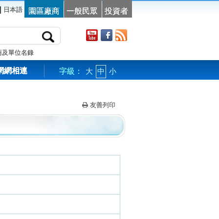
|
日本語
園區廠商
一般民眾
投資者
商及單位名錄
網網相連
字級：
大
中
小
友善列印