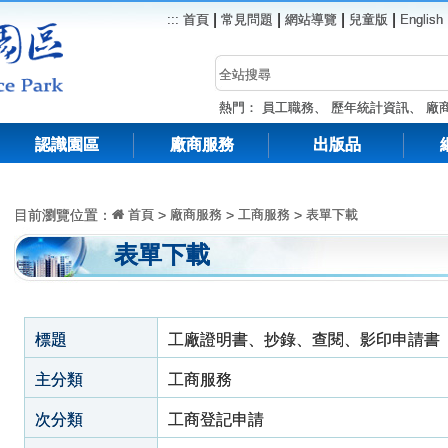
|
|
|
|
:::
首頁
常見問題
網站導覽
兒童版
English
熱門：
員工職務
、
歷年統計資訊
、
廠
認識園區
廠商服務
出版品
目前瀏覽位置：
首頁
>
廠商服務
>
工商服務
>
表單下載
表單下載
標題
工廠證明書、抄錄、查閱、影印申請書
主分類
工商服務
次分類
工商登記申請