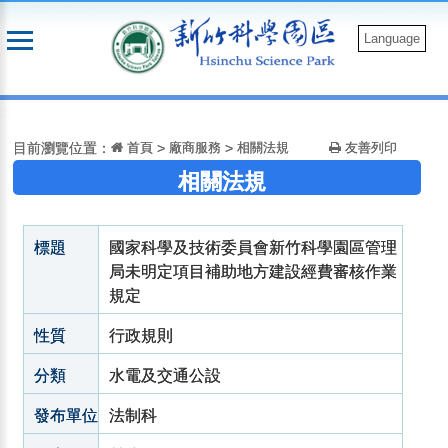
跳
到
Language
主
要
:::
內
容
目前瀏覽位置：
首頁
>
廠商服務
>
相關法規
友善列印
相關法規
標題
國家科學及技術委員會新竹科學園區管理
局未明定項目補助地方建設經費審核作業
規定
性質
行政規則
分類
水電及交通公設
發布單位
法制科