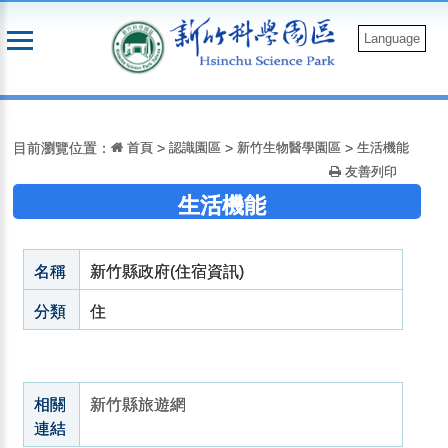
跳
到
Language
主
要
:::
內
容
目前瀏覽位置：
首頁
>
認識園區
>
新竹生物醫學園區
>
生活機能
友善列印
生活機能
名稱
新竹縣政府(住宿資訊)
分類
住
相關
新竹縣旅遊網
連結