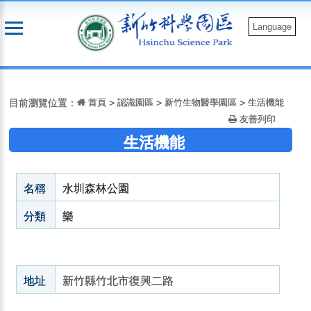
跳
到
Language
主
要
:::
內
容
目前瀏覽位置：
首頁
>
認識園區
>
新竹生物醫學園區
>
生活機能
友善列印
生活機能
名稱
水圳森林公園
分類
樂
地址
新竹縣竹北市復興二路